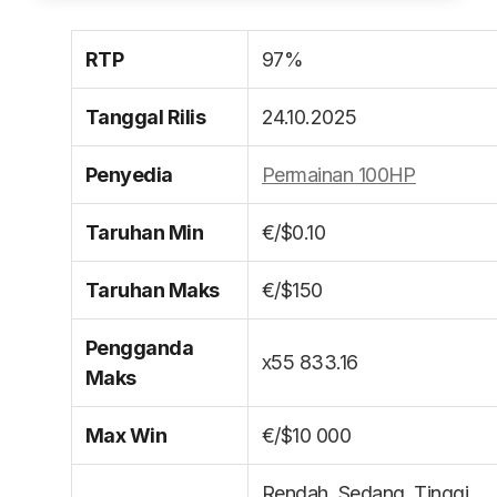
RTP
97%
Tanggal Rilis
24.10.2025
Penyedia
Permainan 100HP
Taruhan Min
€/$0.10
Taruhan Maks
€/$150
Pengganda
х55 833.16
Maks
Max Win
€/$10 000
Rendah, Sedang, Tinggi,