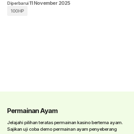
11 November 2025
Diperbarui
100HP
Permainan Ayam
Jelajahi pilihan teratas permainan kasino bertema ayam.
Sajikan uji coba demo permainan ayam penyeberang