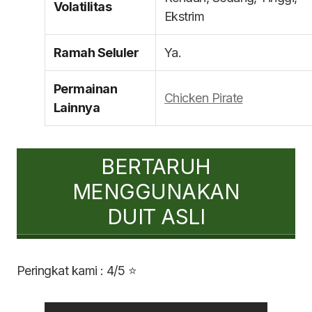
Volatilitas
Ekstrim
Ramah Seluler
Ya.
Permainan
Chicken Pirate
Lainnya
BERTARUH
MENGGUNAKAN
DUIT ASLI
Peringkat kami : 4/5 ⭐