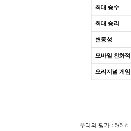
최대 승수
최대 승리
변동성
모바일 친화적
오리지널 게임
우리의 평가 : 5/5 ⭐