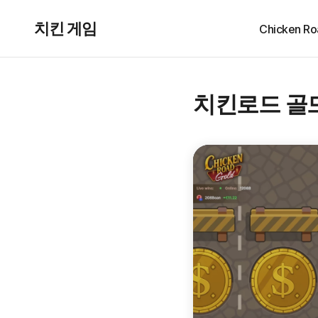
치킨 게임
Chicken Ro
치킨로드 골