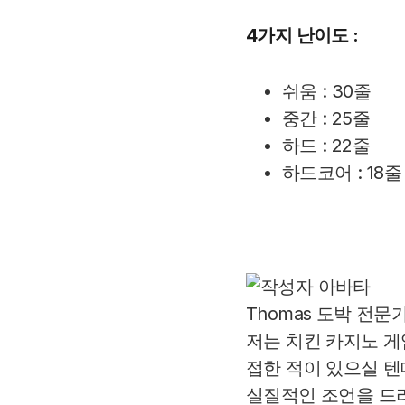
4가지 난이도 :
쉬움 : 30줄
중간 : 25줄
하드 : 22줄
하드코어 : 18줄
Thomas
도박 전문
저는 치킨 카지노 게
접한 적이 있으실 텐
실질적인 조언을 드