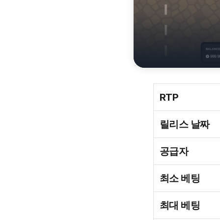
RTP
릴리스 날짜
공급자
최소 베팅
최대 베팅