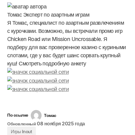
Томас
Эксперт по азартным играм
Я Томас, специалист по азартным развлечениям
с курочками. Возможно, вы встречали промо игр
Chicken Road или Mission Uncrossable. Я
подберу для вас проверенное казино с куриными
слотами, где у вас будет шанс сорвать крупный
куш! Смотреть подробную анкету
По ссылке
Томас
08 ноября 2025 года
Обновленный
Игры Inout