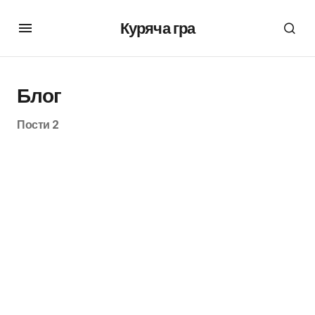
Куряча гра
Блог
Пости 2