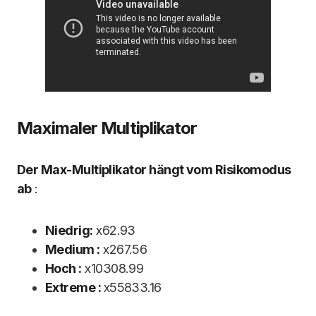
Maximaler Multiplikator
Der Max-Multiplikator hängt vom Risikomodus
ab
:
Niedrig:
x62.93
Medium :
х267.56
Hoch :
х10308.99
Extreme :
х55833.16