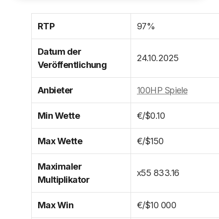
RTP
97%
Datum der
24.10.2025
Veröffentlichung
Anbieter
100HP Spiele
Min Wette
€/$0.10
Max Wette
€/$150
Maximaler
х55 833.16
Multiplikator
Max Win
€/$10 000