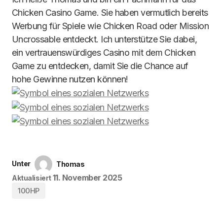
Chicken Casino Game. Sie haben vermutlich bereits
Werbung für Spiele wie Chicken Road oder Mission
Uncrossable entdeckt. Ich unterstütze Sie dabei,
ein vertrauenswürdiges Casino mit dem Chicken
Game zu entdecken, damit Sie die Chance auf
hohe Gewinne nutzen können!
Unter
Thomas
11. November 2025
Aktualisiert
100HP