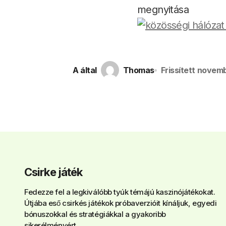
megnyitása
A által
Thomas
Frissített
novemb
Csirke játék
Fedezze fel a legkiválóbb tyúk témájú kaszinójátékokat.
Útjába eső csirkés játékok próbaverzióit kínáljuk, egyedi
bónuszokkal és stratégiákkal a gyakoribb
sikerélményért.