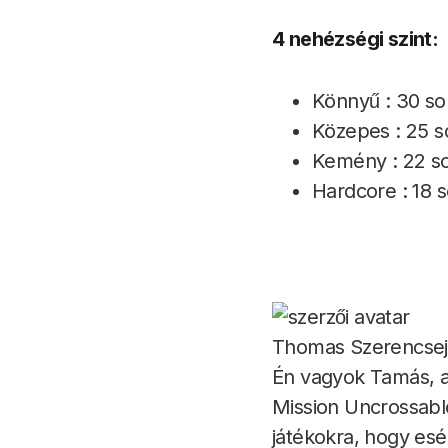
4 nehézségi szint:
Könnyű : 30 so
Közepes : 25 s
Kemény : 22 s
Hardcore : 18 s
Thomas
Szerencsej
Én vagyok Tamás, a 
Mission Uncrossable
játékokra, hogy esé