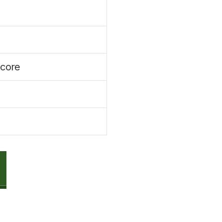
dcore