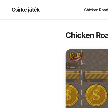
Csirke játék
Chicken Road
Chicken Ro