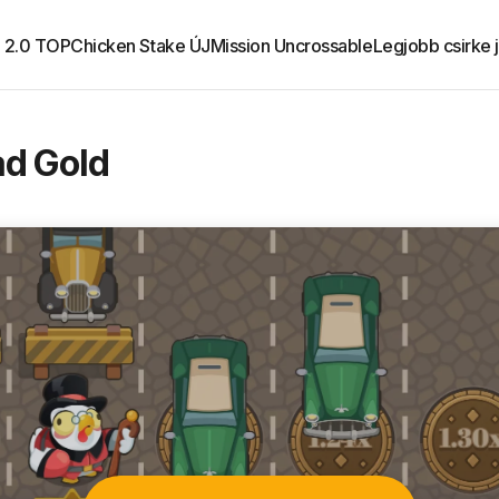
 2.0 TOP
Chicken Stake ÚJ
Mission Uncrossable
Legjobb csirke 
ad Gold