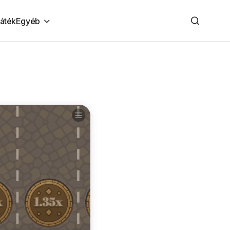
játék
Egyéb