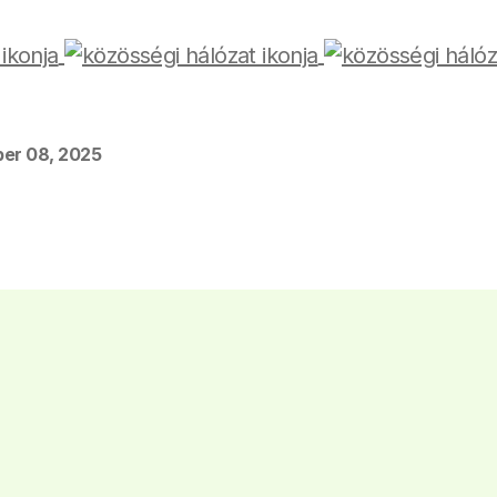
er 08, 2025