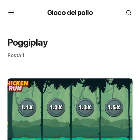
Gioco del pollo
Poggiplay
Posta 1