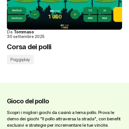
Da
Tommaso
30 settembre 2025
Corsa dei polli
Poggiplay
Gioco del pollo
Scopri i migliori giochi da casinò a tema pollo. Prova le
demo dei giochi "Il pollo attraversa la strada", con benefit
esclusivi e strategie per incrementare le tue vincite.