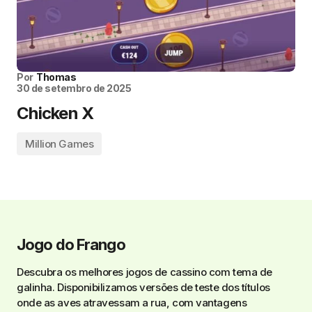
Por
Thomas
30 de setembro de 2025
Chicken X
Million Games
Jogo do Frango
Descubra os melhores jogos de cassino com tema de
galinha. Disponibilizamos versões de teste dos títulos
onde as aves atravessam a rua, com vantagens