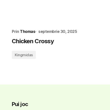
Prin
Thomas
septembrie 30, 2025
Chicken Crossy
Kingmidas
Pui joc