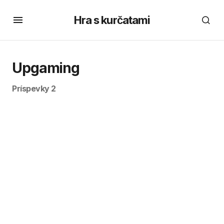
Hra s kurčatami
Upgaming
Príspevky 2