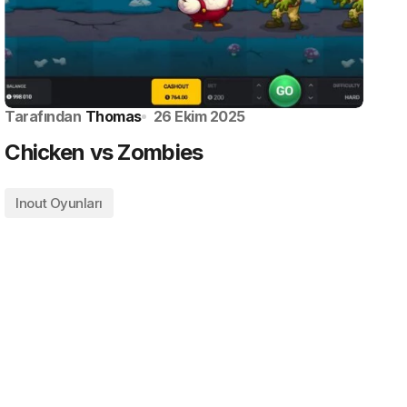
Tarafından
Thomas
26 Ekim 2025
Chicken vs Zombies
Inout Oyunları