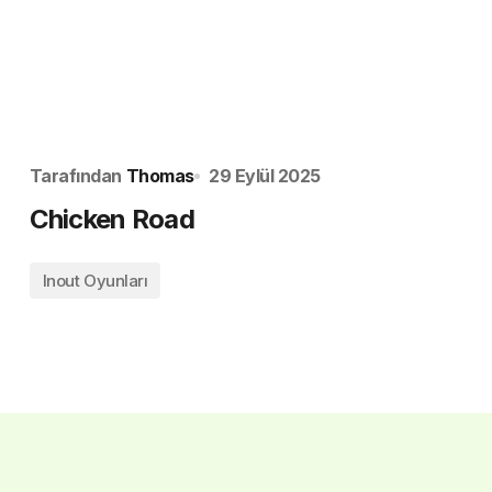
Tarafından
Thomas
29 Eylül 2025
Chicken Road
Inout Oyunları