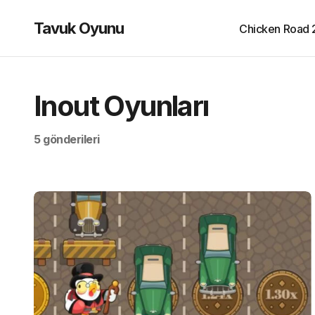
Tavuk Oyunu
Chicken Road 
Inout Oyunları
5 gönderileri