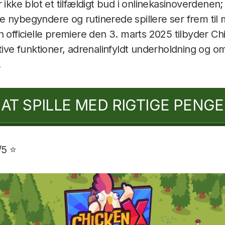
 ikke blot et tilfældigt bud i onlinekasinoverdenen
 nybegyndere og rutinerede spillere ser frem til 
n officielle premiere den 3. marts 2025 tilbyder C
itive funktioner, adrenalinfyldt underholdning og o
.
AT SPILLE MED RIGTIGE PENGE
/5 ⭐