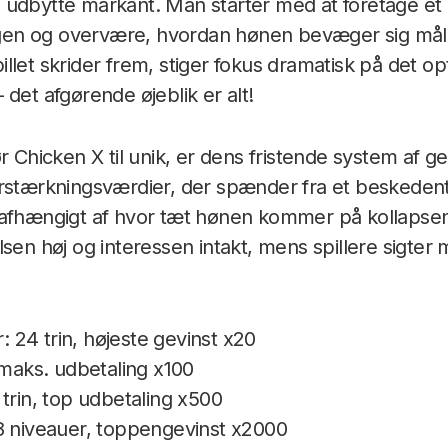
 udbytte markant. Man starter med at foretage et 
en og overvære, hvordan hønen bevæger sig mål
llet skrider frem, stiger fokus dramatisk på det op
det afgørende øjeblik er alt!
r Chicken X til unik, er dens fristende system af g
rstærkningsværdier, der spænder fra et beskedent 
afhængigt af hvor tæt hønen kommer på kollapsen.
lsen høj og interessen intakt, mens spillere sigter
 24 trin, højeste gevinst x20
, maks. udbetaling x100
 trin, top udbetaling x500
18 niveauer, toppengevinst x2000