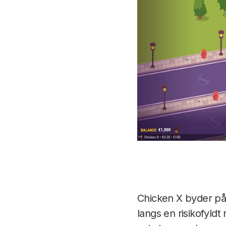
Chicken X byder på e
langs en risikofyldt