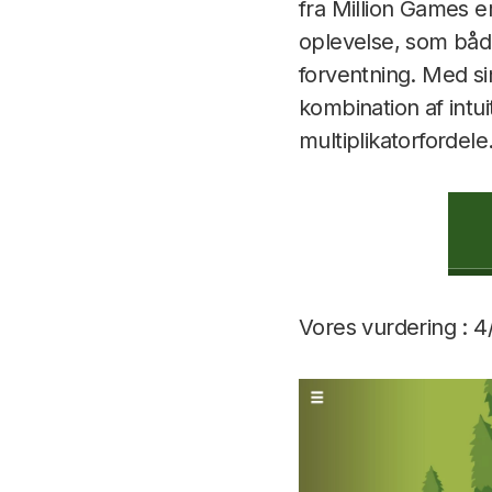
fra Million Games er
oplevelse, som både
forventning. Med si
kombination af intu
multiplikatorfordele
Vores vurdering : 4