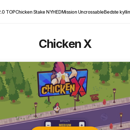
2.0 TOP
Chicken Stake NYHED
Mission Uncrossable
Bedste kylli
Chicken X