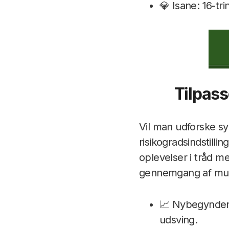
💎 Isane: 16-tr
Tilpass
Vil man udforske sy
risikogradsindstilli
oplevelser i tråd m
gennemgang af mul
📈 Nybegynder/l
udsving.