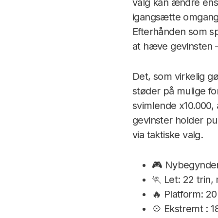
valg kan ændre ens
igangsætte omgang
Efterhånden som spi
at hæve gevinsten – 
Det, som virkelig gø
støder på mulige fo
svimlende x10.000, 
gevinster holder pu
via taktiske valg.
🎮 Nybegynder:
🏃 Let: 22 trin
🔥 Platform: 20
💠 Ekstremt : 