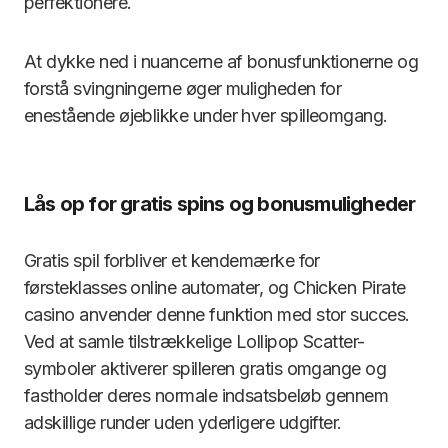
perfektionere.
At dykke ned i nuancerne af bonusfunktionerne og
forstå svingningerne øger muligheden for
enestående øjeblikke under hver spilleomgang.
Lås op for gratis spins og bonusmuligheder
Gratis spil forbliver et kendemærke for
førsteklasses online automater, og Chicken Pirate
casino anvender denne funktion med stor succes.
Ved at samle tilstrækkelige Lollipop Scatter-
symboler aktiverer spilleren gratis omgange og
fastholder deres normale indsatsbeløb gennem
adskillige runder uden yderligere udgifter.