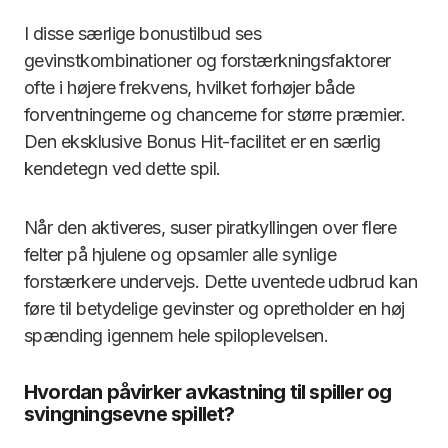
I disse særlige bonustilbud ses
gevinstkombinationer og forstærkningsfaktorer
ofte i højere frekvens, hvilket forhøjer både
forventningerne og chancerne for større præmier.
Den eksklusive Bonus Hit-facilitet er en særlig
kendetegn ved dette spil.
Når den aktiveres, suser piratkyllingen over flere
felter på hjulene og opsamler alle synlige
forstærkere undervejs. Dette uventede udbrud kan
føre til betydelige gevinster og opretholder en høj
spænding igennem hele spiloplevelsen.
Hvordan påvirker avkastning til spiller og
svingningsevne spillet?