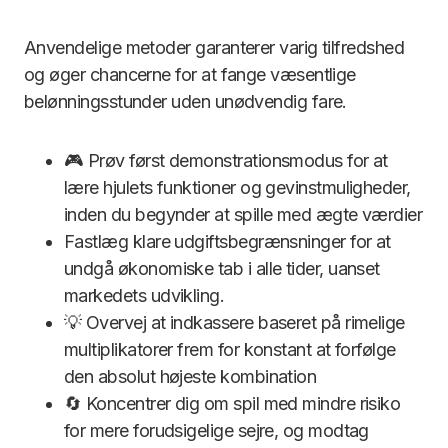
Anvendelige metoder garanterer varig tilfredshed
og øger chancerne for at fange væsentlige
belønningsstunder uden unødvendig fare.
🎮 Prøv først demonstrationsmodus for at
lære hjulets funktioner og gevinstmuligheder,
inden du begynder at spille med ægte værdier
Fastlæg klare udgiftsbegrænsninger for at
undgå økonomiske tab i alle tider, uanset
markedets udvikling.
💡 Overvej at indkassere baseret på rimelige
multiplikatorer frem for konstant at forfølge
den absolut højeste kombination
🔄 Koncentrer dig om spil med mindre risiko
for mere forudsigelige sejre, og modtag