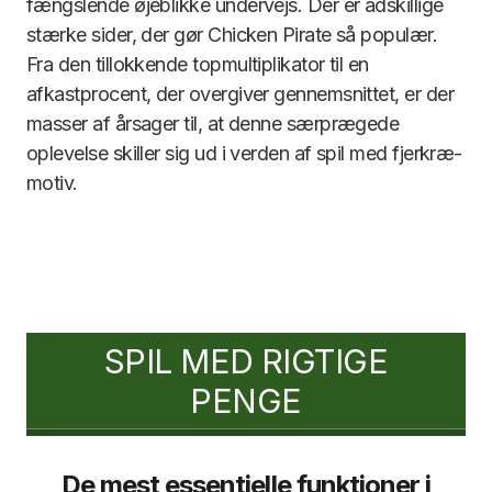
fængslende øjeblikke undervejs. Der er adskillige
stærke sider, der gør Chicken Pirate så populær.
Fra den tillokkende topmultiplikator til en
afkastprocent, der overgiver gennemsnittet, er der
masser af årsager til, at denne særprægede
oplevelse skiller sig ud i verden af spil med fjerkræ-
motiv.
SPIL MED RIGTIGE
PENGE
De mest essentielle funktioner i