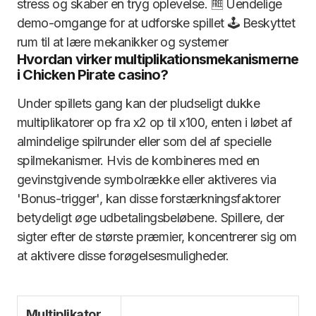
stress og skaber en tryg oplevelse. 🆓 Uendelige
demo-omgange for at udforske spillet 🕹 Beskyttet
rum til at lære mekanikker og systemer
Hvordan virker multiplikationsmekanismerne
i Chicken Pirate casino?
Under spillets gang kan der pludseligt dukke
multiplikatorer op fra x2 op til x100, enten i løbet af
almindelige spilrunder eller som del af specielle
spilmekanismer. Hvis de kombineres med en
gevinstgivende symbolrække eller aktiveres via
'Bonus-trigger', kan disse forstærkningsfaktorer
betydeligt øge udbetalingsbeløbene. Spillere, der
sigter efter de største præmier, koncentrerer sig om
at aktivere disse forøgelsesmuligheder.
Multiplikator