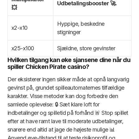
Udbetalingsbooster 🚀.
💥
Hyppige, beskedne
x2-x10
stigninger
x25-x100
Sjældne, store gevinster
Hvilken tilgang kan øke sjansene dine når du
spiller Chicken Pirate casino?
Der eksisterer ingen sikker måde at opnå langvarig
gevinst på, grundet spilleautomaternes tilfældige
karakter. Visse metoder kan dog forbedre den
samlede oplevelse: 🔒 Sæt klare loft for
indbetalinger og spilletid på forhånd 🚨 Stop spillet
efter at have ramt lave til moderate udbetalinger,
snarere end altid at jage de højeste mulige 📊
Anvend øve-tilstand til at teste risikoprofil og