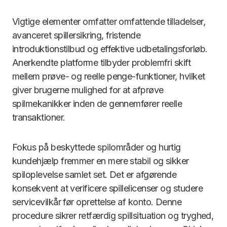
Vigtige elementer omfatter omfattende tilladelser,
avanceret spillersikring, fristende
introduktionstilbud og effektive udbetalingsforløb.
Anerkendte platforme tilbyder problemfri skift
mellem prøve- og reelle penge-funktioner, hvilket
giver brugerne mulighed for at afprøve
spilmekanikker inden de gennemfører reelle
transaktioner.
Fokus på beskyttede spilområder og hurtig
kundehjælp fremmer en mere stabil og sikker
spiloplevelse samlet set. Det er afgørende
konsekvent at verificere spillelicenser og studere
servicevilkår før oprettelse af konto. Denne
procedure sikrer retfærdig spillsituation og tryghed,