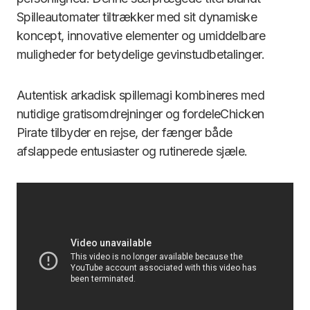
Spilleautomater tiltrækker med sit dynamiske
koncept, innovative elementer og umiddelbare
muligheder for betydelige gevinstudbetalinger.
Autentisk arkadisk spillemagi kombineres med
nutidige gratisomdrejninger og fordeleChicken
Pirate tilbyder en rejse, der fænger både
afslappede entusiaster og rutinerede sjæle.