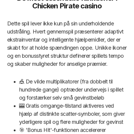
Chicken Pirate casino
Dette spil lever ikke kun på sin underholdende
udstråling. Hvert gennemspil præsenterer adaptivt
ekstrainventar og intelligente hjælpemidler, der er
skabt for at holde spændingen oppe. Unikke ikoner
og en bonusstyret struktur definerer spillets tempo
og skaber muligheder for anselige præmier.
🎪 De vilde multiplikatorer (fra dobbelt til
hundrede gange) optræder undervejs i spillet
og forstærker selv små gevinstbeløb
🎰 Gratis omgange-tilstand aktiveres ved
hjælp af distinkte scatter-symboler, som giver
yderligere spil og flere muligheder for gevinst
🎯 'Bonus Hit'-funktionen accelererer