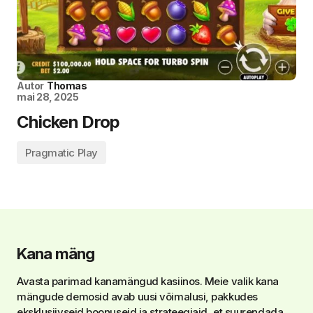
Autor
Thomas
mai 28, 2025
Chicken Drop
Pragmatic Play
Kana mäng
Avasta parimad kanamängud kasiinos. Meie valik kana
mängude demosid avab uusi võimalusi, pakkudes
eksklusiivseid boonuseid ja strateegiaid, et suurendada