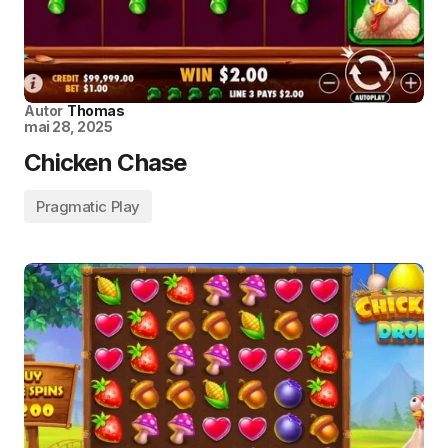
Autor
Thomas
mai 28, 2025
Chicken Chase
Pragmatic Play