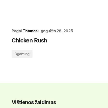
Pagal
Thomas
gegužės 28, 2025
Chicken Rush
Bgaming
Vištienos žaidimas