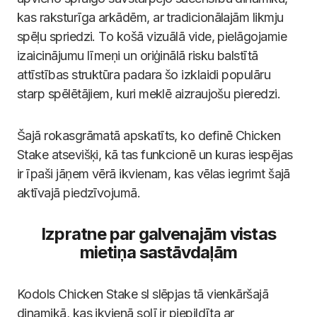
kas raksturīga arkādēm, ar tradicionālajām likmju
spēļu spriedzi. To košā vizuālā vide, pielāgojamie
izaicinājumu līmeņi un oriģinālā risku balstītā
attīstības struktūra padara šo izklaidi populāru
starp spēlētājiem, kuri meklē aizraujošu pieredzi.
Šajā rokasgrāmatā apskatīts, ko definē Chicken
Stake atsevišķi, kā tas funkcionē un kuras iespējas
ir īpaši jāņem vērā ikvienam, kas vēlas iegrimt šajā
aktīvajā piedzīvojumā.
Izpratne par galvenajām vistas
mietiņa sastāvdaļām
Kodols Chicken Stake sl slēpjas tā vienkāršajā
dinamikā, kas ikvienā solī ir piepildīta ar