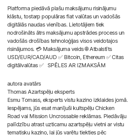
Platforma piedāvā plašu maksājumu risinājumu
klāstu, tostarp populāras fiat valūtas un vadošās
digitālās naudas vienības. Lietotājiem tiek
nodrošināts ātrs maksājumu apstrādes process un
vadošās drošības tehnoloģijas visos veidotajos
risinājumos. 💳 Maksājuma veids 🌐 Atbalstīts
USD/EUR/CAD/AUD ✅ Bitcoin, Ethereum ✅ Citas
digitālvalūtas ✅ SPĒLES AR IZMAKSĀM
Thomas
Azartspēļu eksperts
Esmu Tomass, eksperts vistu kazino izklaides jomā.
Iespējams, jūs esat manījuši kultspēļu Chicken
Road vai Mission Uncrossable reklāmas. Piedāvāju
palīdzību atrast uzticamu azartspēļu vietni ar vistu
tematisku kazino, lai jūs varētu tiekties pēc