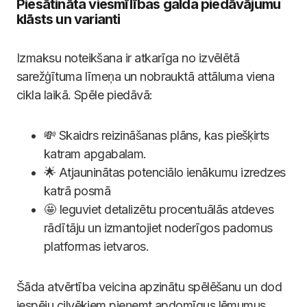
Piesātināta viesmīlības galda piedāvājumu
klāsts un varianti
Izmaksu noteikšana ir atkarīga no izvēlētā
sarežģītuma līmeņa un nobrauktā attāluma viena
cikla laikā. Spēle piedāvā:
💸 Skaidrs reizināšanas plāns, kas piešķirts
katram apgabalam.
🌟 Atjauninātas potenciālo ienākumu izredzes
katrā posmā
🤩 Ieguviet detalizētu procentuālās atdeves
rādītāju un izmantojiet noderīgos padomus
platformas ietvaros.
Šāda atvērtība veicina apzinātu spēlēšanu un dod
iespēju cilvēkiem pieņemt apdomīgus lēmumus,