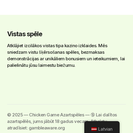
Vistas spēle
Atklājiet izcilākos vistas tipa kazino izklaides. Mēs
sniedzam vistu šķērsošanas spēles, bezmaksas
demonstrācijas ar unikāliem bonusiem un ieteikumiem, lai
palielinātu jūsu laimestu biežumu.
©️ 2025 — Chicken Game Azartspēles — 🔞 Lai dalītos
azartspēlēs, jums jābūt 18 gadus vecam. Atbalstu
atradīsiet: gambleaware.org
Latvian