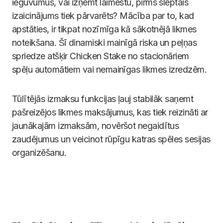
ieguvumus, vai izņemt laimestu, pirms slēptais
izaicinājums tiek pārvarēts? Mācība par to, kad
apstāties, ir tikpat nozīmīga kā sākotnējā likmes
noteikšana. Šī dinamiski mainīgā riska un peļņas
spriedze atšķir Chicken Stake no stacionāriem
spēļu automātiem vai nemainīgas likmes izredzēm.
Tūlītējās izmaksu funkcijas ļauj stabilāk saņemt
pašreizējos likmes maksājumus, kas tiek reizināti ar
jaunākajām izmaksām, novēršot negaidītus
zaudējumus un veicinot rūpīgu katras spēles sesijas
organizēšanu.