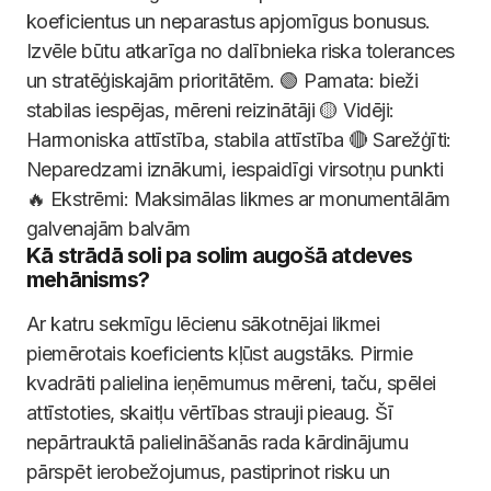
koeficientus un neparastus apjomīgus bonusus.
Izvēle būtu atkarīga no dalībnieka riska tolerances
un stratēģiskajām prioritātēm. 🟢 Pamata: bieži
stabilas iespējas, mēreni reizinātāji 🟡 Vidēji:
Harmoniska attīstība, stabila attīstība 🔴 Sarežģīti:
Neparedzami iznākumi, iespaidīgi virsotņu punkti
🔥 Ekstrēmi: Maksimālas likmes ar monumentālām
galvenajām balvām
Kā strādā soli pa solim augošā atdeves
mehānisms?
Ar katru sekmīgu lēcienu sākotnējai likmei
piemērotais koeficients kļūst augstāks. Pirmie
kvadrāti palielina ieņēmumus mēreni, taču, spēlei
attīstoties, skaitļu vērtības strauji pieaug. Šī
nepārtrauktā palielināšanās rada kārdinājumu
pārspēt ierobežojumus, pastiprinot risku un