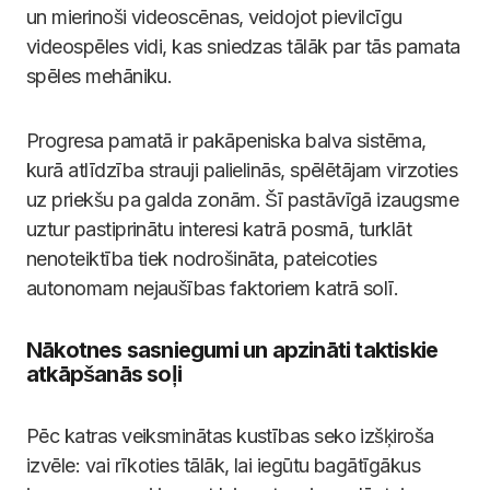
un mierinoši videoscēnas, veidojot pievilcīgu
videospēles vidi, kas sniedzas tālāk par tās pamata
spēles mehāniku.
Progresa pamatā ir pakāpeniska balva sistēma,
kurā atlīdzība strauji palielinās, spēlētājam virzoties
uz priekšu pa galda zonām. Šī pastāvīgā izaugsme
uztur pastiprinātu interesi katrā posmā, turklāt
nenoteiktība tiek nodrošināta, pateicoties
autonomam nejaušības faktoriem katrā solī.
Nākotnes sasniegumi un apzināti taktiskie
atkāpšanās soļi
Pēc katras veiksminātas kustības seko izšķiroša
izvēle: vai rīkoties tālāk, lai iegūtu bagātīgākus