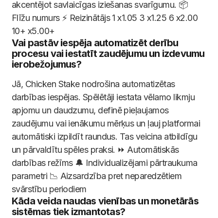
akcentējot savlaicīgas iziešanas svarīgumu. 📦
Flīžu numurs ⚡ Reizinātājs 1 x1.05 3 x1.25 6 x2.00
10+ x5.00+
Vai pastāv iespēja automatizēt derību
procesu vai iestatīt zaudējumu un izdevumu
ierobežojumus?
Jā, Chicken Stake nodrošina automatizētas
darbības iespējas. Spēlētāji iestata vēlamo likmju
apjomu un daudzumu, definē pieļaujamos
zaudējumu vai ienākumu mērķus un ļauj platformai
automātiski izpildīt raundus. Tas veicina atbildīgu
un pārvaldītu spēles praksi. ⏩ Automātiskās
darbības režīms 🔔 Individualizējami pārtraukuma
parametri 📉 Aizsardzība pret neparedzētiem
svārstību periodiem
Kāda veida naudas vienības un monetārās
sistēmas tiek izmantotas?