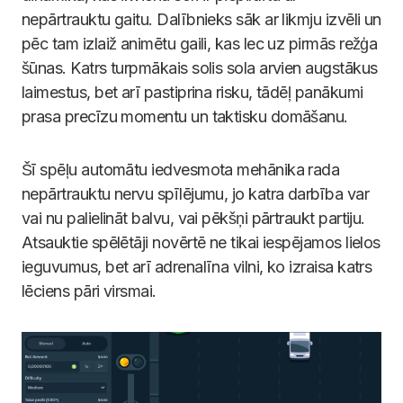
nepārtrauktu gaitu. Dalībnieks sāk ar likmju izvēli un
pēc tam izlaiž animētu gaili, kas lec uz pirmās režģa
šūnas. Katrs turpmākais solis sola arvien augstākus
laimestus, bet arī pastiprina risku, tādēļ panākumi
prasa precīzu momentu un taktisku domāšanu.
Šī spēļu automātu iedvesmota mehānika rada
nepārtrauktu nervu spīlējumu, jo katra darbība var
vai nu palielināt balvu, vai pēkšņi pārtraukt partiju.
Atsauktie spēlētāji novērtē ne tikai iespējamos lielos
ieguvumus, bet arī adrenalīna vilni, ko izraisa katrs
lēciens pāri virsmai.