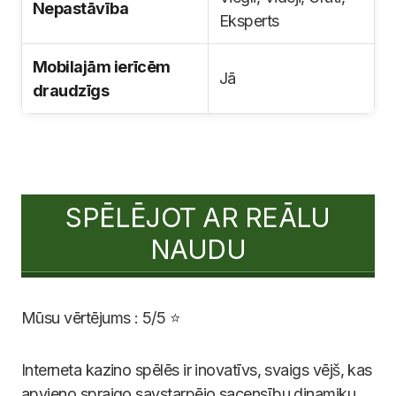
Nepastāvība
Eksperts
Mobilajām ierīcēm
Jā
draudzīgs
SPĒLĒJOT AR REĀLU
NAUDU
Mūsu vērtējums : 5/5 ⭐
Interneta kazino spēlēs ir inovatīvs, svaigs vējš, kas
apvieno spraigo savstarpējo sacensību dinamiku,