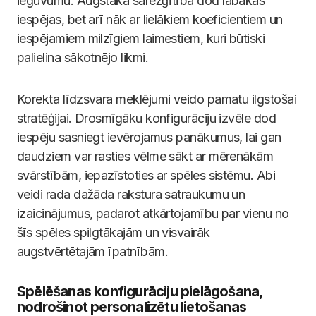
ieguvumu. Augstāka sarežģītība dod labākas
iespējas, bet arī nāk ar lielākiem koeficientiem un
iespējamiem milzīgiem laimestiem, kuri būtiski
palielina sākotnējo likmi.
Korekta līdzsvara meklējumi veido pamatu ilgstošai
stratēģijai. Drosmīgāku konfigurāciju izvēle dod
iespēju sasniegt ievērojamus panākumus, lai gan
daudziem var rasties vēlme sākt ar mērenākām
svārstībām, iepazīstoties ar spēles sistēmu. Abi
veidi rada dažāda rakstura satraukumu un
izaicinājumus, padarot atkārtojamību par vienu no
šīs spēles spilgtākajām un visvairāk
augstvērtētajām īpatnībām.
Spēlēšanas konfigurāciju pielāgošana,
nodrošinot personalizētu lietošanas