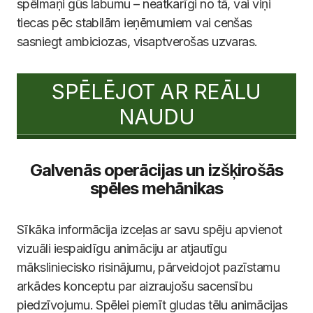
spēlmaņi gūs labumu – neatkarīgi no tā, vai viņi
tiecas pēc stabilām ieņēmumiem vai cenšas
sasniegt ambiciozas, visaptverošas uzvaras.
SPĒLĒJOT AR REĀLU
NAUDU
Galvenās operācijas un izšķirošās
spēles mehānikas
Sīkāka informācija izceļas ar savu spēju apvienot
vizuāli iespaidīgu animāciju ar atjautīgu
māksliniecisko risinājumu, pārveidojot pazīstamu
arkādes konceptu par aizraujošu sacensību
piedzīvojumu. Spēlei piemīt gludas tēlu animācijas