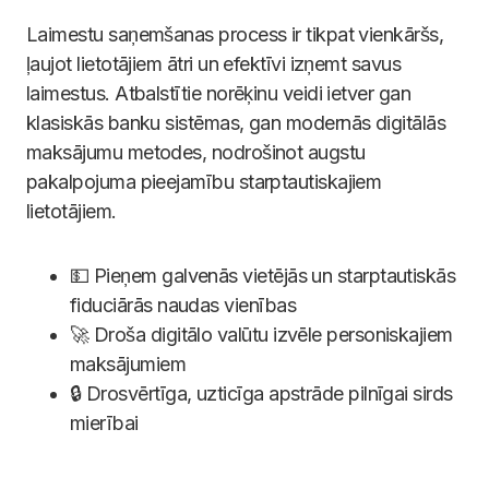
Laimestu saņemšanas process ir tikpat vienkāršs,
ļaujot lietotājiem ātri un efektīvi izņemt savus
laimestus. Atbalstītie norēķinu veidi ietver gan
klasiskās banku sistēmas, gan modernās digitālās
maksājumu metodes, nodrošinot augstu
pakalpojuma pieejamību starptautiskajiem
lietotājiem.
💵 Pieņem galvenās vietējās un starptautiskās
fiduciārās naudas vienības
🚀 Droša digitālo valūtu izvēle personiskajiem
maksājumiem
🔒 Drosvērtīga, uzticīga apstrāde pilnīgai sirds
mierībai