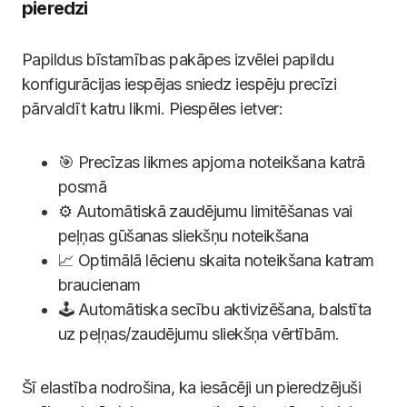
pieredzi
Papildus bīstamības pakāpes izvēlei papildu
konfigurācijas iespējas sniedz iespēju precīzi
pārvaldīt katru likmi. Piespēles ietver:
🎯 Precīzas likmes apjoma noteikšana katrā
posmā
⚙️ Automātiskā zaudējumu limitēšanas vai
peļņas gūšanas sliekšņu noteikšana
📈 Optimālā lēcienu skaita noteikšana katram
braucienam
🕹️ Automātiska secību aktivizēšana, balstīta
uz peļņas/zaudējumu sliekšņa vērtībām.
Šī elastība nodrošina, ka iesācēji un pieredzējuši