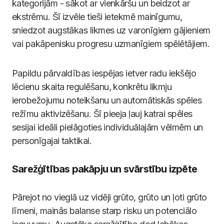
kategorijām - sākot ar vienkāršu un beidzot ar
ekstrēmu. Šī izvēle tieši ietekmē mainīgumu,
sniedzot augstākas likmes uz varonīgiem gājieniem
vai pakāpenisku progresu uzmanīgiem spēlētājiem.
Papildu pārvaldības iespējas ietver radu iekšējo
lēcienu skaita regulēšanu, konkrētu likmju
ierobežojumu noteikšanu un automātiskās spēles
režīmu aktivizēšanu. Šī pieeja ļauj katrai spēles
sesijai ideāli pielāgoties individuālajām vēlmēm un
personīgajai taktikai.
Sarežģītības pakāpju un svārstību izpēte
Pārejot no vieglā uz vidēji grūto, grūto un ļoti grūto
līmeni, mainās balanse starp risku un potenciālo