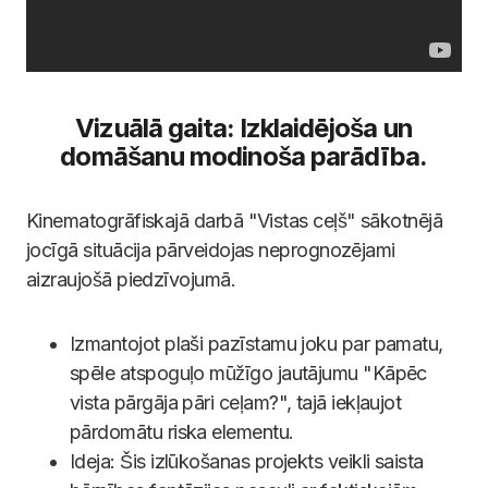
Vizuālā gaita: Izklaidējoša un
domāšanu modinoša parādība.
Kinematogrāfiskajā darbā "Vistas ceļš" sākotnējā
jocīgā situācija pārveidojas neprognozējami
aizraujošā piedzīvojumā.
Izmantojot plaši pazīstamu joku par pamatu,
spēle atspoguļo mūžīgo jautājumu "Kāpēc
vista pārgāja pāri ceļam?", tajā iekļaujot
pārdomātu riska elementu.
Ideja: Šis izlūkošanas projekts veikli saista