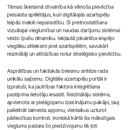
Tēmas šķietamā dīvainība kā vilinoša pievilcība
piesaista spēlētājus, kuri digitālajās azartspēļu
telpās meklē neparastību. Šī pretnostatīšana
vizuālajai vieglumībai un naudas darījumu sistēmai
veido īpašu dinamiku. Iekļautā jokainība iespējo
vieglāku attieksmi pret azartspēlēm, savukārt
reizinātāji un atlīdzības notur stratēģisko pievilcību.
Asprātības un faktiskās briesmu sintēze rada
unikālu sajūsmu. Digitālie azartspēļu portāli ir
izpratuši, ka jautrības faktora integrēšana
pastiprina lietotāju iesaisti. Reizinātāju sistēma,
apvienota ar pielāgojamu izaicinājumu pakāpi, ļauj
palielināt laimesta apjomu, vienlaikus uzturot
pārliecības kontroli. Ironiskā kārtā šis mākslīgais
vieglums padara šo piedzīvojumu tik ļoti