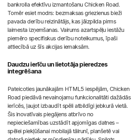
bankrolla efektīvu izmantošanu Chicken Road.
Tomēr esiet modrs: bezmaksas griezienus bieži
pavada derību reizinātājs, kas jāizpilda pirms
laimesta izņemšanas. Vairums azartspēļu iestāžu
piemēro specifiskus derību noteikumus, īpaši
attiecībā uz šīs akcijas iemaksām.
Daudzu ierīču un lietotāja pieredzes
integrēšana
Pateicoties jaunākajām HTML5 iespējām, Chicken
Road piedāvā nevainojamu funkcionalitāti dažādās
ierīcēs, ļaujot izbaudīt spēli atbildīgi jebkurā vietā.
Šis inovatīvais piegājens atbrīvo no
nepieciešamības uzstādīt apjomīgas datnes –
spēlei piekļūšanai mobilajā tālrunī, planšetē vai
datorā pietiek ar mūsdienīgu pārlūku. Spilgts