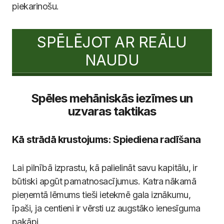
piekarinošu.
SPĒLĒJOT AR REĀLU
NAUDU
Spēles mehāniskās iezīmes un
uzvaras taktikas
Kā strādā krustojums: Spiediena radīšana
Lai pilnībā izprastu, kā palielināt savu kapitālu, ir
būtiski apgūt pamatnosacījumus. Katra nākamā
pieņemtā lēmums tieši ietekmē gala iznākumu,
īpaši, ja centieni ir vērsti uz augstāko ienesīguma
pakāpi.