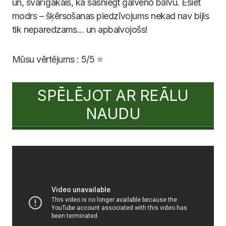
un, svarīgākais, kā sasniegt galveno balvu. Esiet
modrs – šķērsošanas piedzīvojums nekad nav bijis
tik neparedzams... un apbalvojošs!
Mūsu vērtējums : 5/5 ⭐
SPĒLĒJOT AR REĀLU
NAUDU