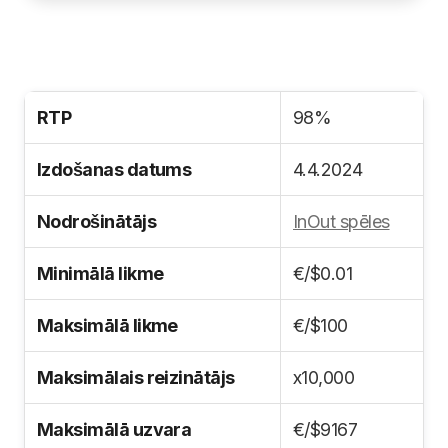
RTP
98%
Izdošanas datums
4.4.2024
Nodrošinātājs
InOut spēles
Minimālā likme
€/$0.01
Maksimālā likme
€/$100
Maksimālais reizinātājs
x10,000
Maksimālā uzvara
€/$9167