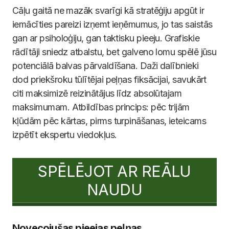
Cāļu gaitā ne mazāk svarīgi kā stratēģiju apgūt ir
iemācīties pareizi izņemt ieņēmumus, jo tas saistās
gan ar psiholoģiju, gan taktisku pieeju. Grafiskie
rādītāji sniedz atbalstu, bet galveno lomu spēlē jūsu
potenciālā balvas pārvaldīšana. Daži dalībnieki
dod priekšroku tūlītējai peļņas fiksācijai, savukārt
citi maksimizē reizinātājus līdz absolūtajam
maksimumam. Atbildības princips: pēc trijām
kļūdām pēc kārtas, pirms turpināšanas, ieteicams
izpētīt ekspertu viedokļus.
SPĒLĒJOT AR REĀLU
NAUDU
Novecojušas pieejas peļņas