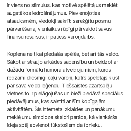
ir viens no stimulus, kas motivē spēlētājus meklēt
augstākos iedrošinājumus. Pievienojoties
atsauksmēm, viedokļi sakrīt: sarežģītu posmu
pārvarēšana, vienlaikus rūpīgi pārvaldot savus
finansu resursus, ir patiess varoņdarbs.
Kopiena ne tikai piedalās spēlēs, bet arī tās veido.
Sākot ar straujo arkādes sacensību un beidzot ar
dažādu formātu humora atveidojumiem, kuros
redzami drosmīgi cāļu varoņi, katrs spēlētājs kļūst
par sava veida leģendu. Tiešsaistes azartspēļu
vietnes to ir pielāgojušas un bieži piedāvā speciālus
piedāvājumus, kas saistīti ar šīm kopīgajām
aktivitātēm. Šis interneta izklaides un panākumu
meklējumu simbioze skaidri parāda, kā vienkārša
ideja spēj apvienot tūkstošiem dalībnieku.