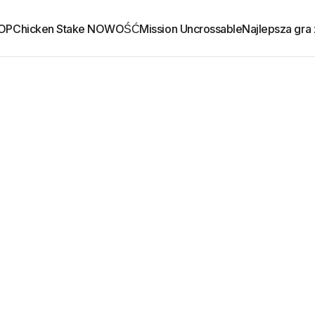
TOP
Chicken Stake NOWOŚĆ
Mission Uncrossable
Najlepsza gra