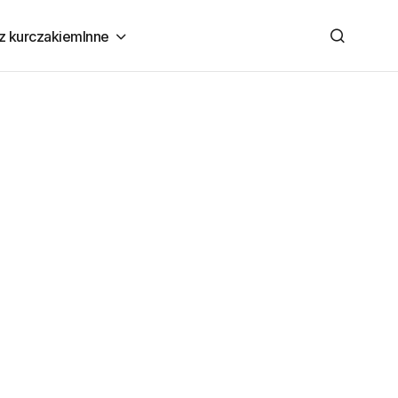
 z kurczakiem
Inne