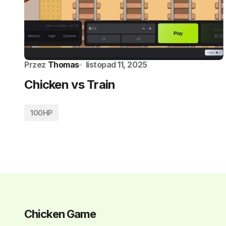
Przez
Thomas
listopad 11, 2025
Chicken vs Train
100HP
Chicken Game